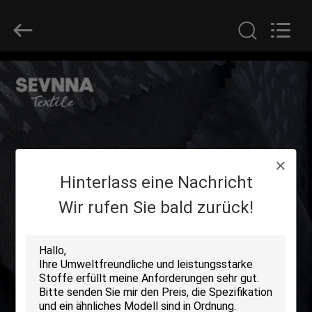
2026
SEVNNA
TEXTILE.
All
Rights
Reserved.
HAUS
PRODUKTE
VR
Hinterlass eine Nachricht
SHOW
Wir rufen Sie bald zurück!
ÜBER
UNS
FABRIK-