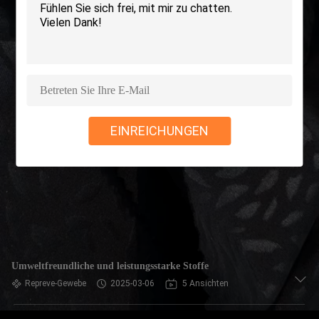
AUSFLUG
QUALITÄTSKONTROLLE
TRETEN
SIE
EINREICHUNGEN
MIT
UNS
IN
VERBINDUNG
NACHRICHTEN
Umweltfreundliche und leistungsstarke Stoffe
Repreve-Gewebe
2025-03-06
5 Ansichten
FÄLLE