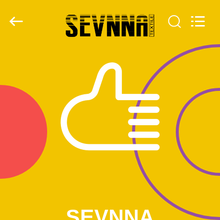
2026
SEVNNA
TEXTILE.
All
Rights
Reserved.
HAUS
PRODUKTE
VR
SHOW
ÜBER
UNS
FABRIK-
SEVNNA