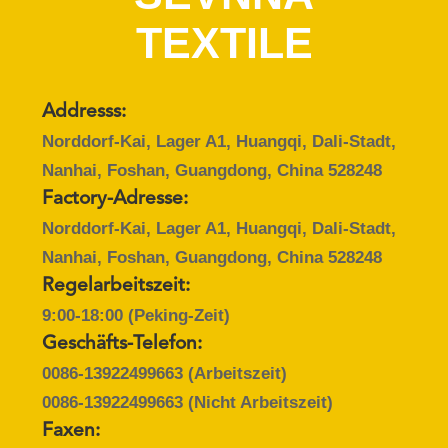
AUSFLUG
TEXTILE
QUALITÄTSKONTROLLE
Addresss:
TRETEN
Norddorf-Kai, Lager A1, Huangqi, Dali-Stadt,
SIE
Nanhai, Foshan, Guangdong, China 528248
MIT
Factory-Adresse:
UNS
Norddorf-Kai, Lager A1, Huangqi, Dali-Stadt,
Nanhai, Foshan, Guangdong, China 528248
IN
Regelarbeitszeit:
VERBINDUNG
9:00-18:00 (Peking-Zeit)
Geschäfts-Telefon:
NACHRICHTEN
0086-13922499663
(Arbeitszeit)
0086-13922499663
(Nicht Arbeitszeit)
FÄLLE
Faxen: