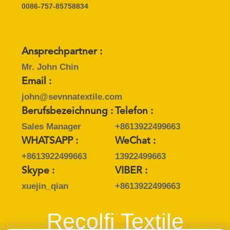
0086-757-85758834
SITEMAP
PRIVACY
Ansprechpartner :
POLICY
Mr. John Chin
Email :
john@sevnnatextile.com
Berufsbezeichnung :
Telefon :
Sales Manager
+8613922499663
WHATSAPP :
WeChat :
+8613922499663
13922499663
Skype :
VIBER :
xuejin_qian
+8613922499663
Recolfi Textile