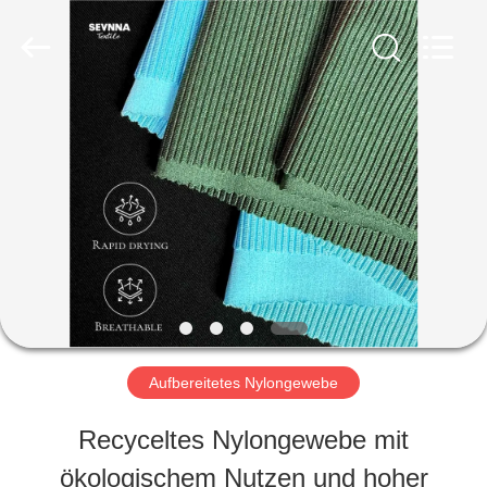
-
2026
SEVNNA
TEXTILE.
All
Rights
HAUS
Reserved.
PRODUKTE
VR
SHOW
Aufbereitetes Nylongewebe
ÜBER
Recyceltes Nylongewebe mit
UNS
ökologischem Nutzen und hoher