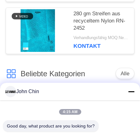
280 gm Streifen aus
recyceltem Nylon RN-
2452
Verhandlungsfähig MOQ:Negotiable
KONTAKT
Beliebte Kategorien
Alle
John Chin
Aufbereitetes
Aufbereitetes
Badebekleidungs-
Nylongewebe
Gewebe
4:15 AM
Good day, what product are you looking for?
recyceltes Polyester-
Aufbereitetes Lycra-
Gewebe
Gewebe