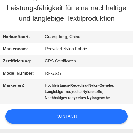
Leistungsfähigkeit für eine nachhaltige
FABRIK-
und langlebige Textilproduktion
AUSFLUG
Herkunftsort:
Guangdong, China
QUALITÄTSKONTROLLE
Markenname:
Recycled Nylon Fabric
Zertifizierung:
GRS Certificates
TRETEN
Model Number:
RN-2637
SIE
Markieren:
,
Hochleistungs-Recycling-Nylon-Gewebe
MIT
,
,
Langlebige
recycelte Nylonstoffe
Nachhaltiges recyceltes Nylongewebe
UNS
KONTAKT!
IN
VERBINDUNG