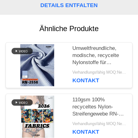
DETAILS ENTFALTEN
NACHRICHTEN
Ähnliche Produkte
FÄLLE
Umweltfreundliche,
modische, recycelte
Nylonstoffe für
SITEMAP
nachhaltige Kleidung
Verhandlungsfähig MOQ:Negotiable
KONTAKT
PRIVACY
POLICY
110gsm 100%
recyceltes Nylon-
Streifengewebe RN-
2536
Verhandlungsfähig MOQ:Negotiable
KONTAKT