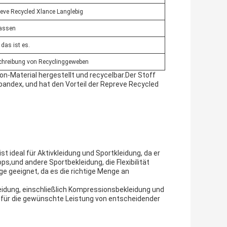
eve Recycled Xlance Langlebig
assen
, das ist es.
chreibung von Recyclinggeweben
n-Material hergestellt und recycelbar.Der Stoff
pandex, und hat den Vorteil der Repreve Recycled
st ideal für Aktivkleidung und Sportkleidung, da er
s,und andere Sportbekleidung, die Flexibilität
e geeignet, da es die richtige Menge an
leidung, einschließlich Kompressionsbekleidung und
ät für die gewünschte Leistung von entscheidender