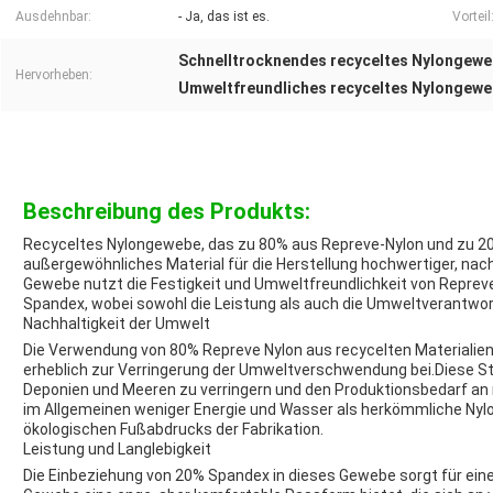
Ausdehnbar:
- Ja, das ist es.
Vorteil
Schnelltrocknendes recyceltes Nylongew
Hervorheben:
Umweltfreundliches recyceltes Nylongew
Beschreibung des Produkts:
Recyceltes Nylongewebe, das zu 80% aus Repreve-Nylon und zu 20
außergewöhnliches Material für die Herstellung hochwertiger, nac
Gewebe nutzt die Festigkeit und Umweltfreundlichkeit von Repreve
Spandex, wobei sowohl die Leistung als auch die Umweltverantwo
Nachhaltigkeit der Umwelt
Die Verwendung von 80% Repreve Nylon aus recycelten Materialien
erheblich zur Verringerung der Umweltverschwendung bei.Diese St
Deponien und Meeren zu verringern und den Produktionsbedarf an
im Allgemeinen weniger Energie und Wasser als herkömmliche Ny
ökologischen Fußabdrucks der Fabrikation.
Leistung und Langlebigkeit
Die Einbeziehung von 20% Spandex in dieses Gewebe sorgt für eine