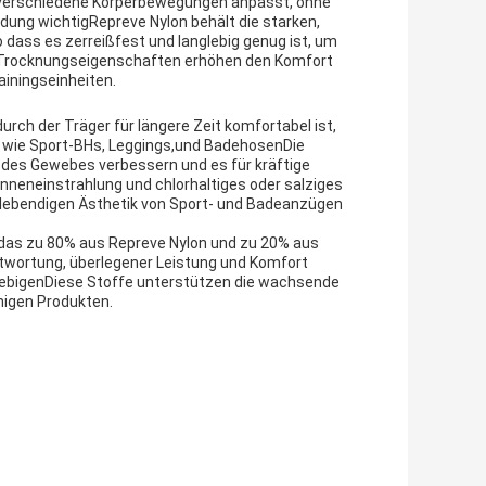
n verschiedene Körperbewegungen anpasst, ohne
eidung wichtigRepreve Nylon behält die starken,
 dass es zerreißfest und langlebig genug ist, um
 Trocknungseigenschaften erhöhen den Komfort
ainingseinheiten.
urch der Träger für längere Zeit komfortabel ist,
d, wie Sport-BHs, Leggings,und BadehosenDie
des Gewebes verbessern und es für kräftige
onneneinstrahlung und chlorhaltiges oder salziges
r lebendigen Ästhetik von Sport- und Badeanzügen
das zu 80% aus Repreve Nylon und zu 20% aus
twortung, überlegener Leistung und Komfort
glebigenDiese Stoffe unterstützen die wachsende
higen Produkten.