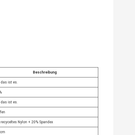
Beschreibung
, das ist es.
%
, das ist es.
ifen
recyceltes Nylon + 20% Spandex
 cm