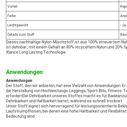
Vorteil
Repr
Farbe
Anp
Leichtgewicht
- Ja
Details zum Stoff
Bes
Dieses nachhaltige Nylon-Mischstoff ist aus 100% erneuertem Nylo
ist dehnbar., mit einem Gehalt an 80% recyceltem Nylon und 20% S
Xlance Long Lasting Technologie.
Anwendungen:
Anwendungen
Der Stoff, den wir anbieten, hat eine Vielzahl von Anwendungen. Er i
die Herstellung von Hochleistungs-Leggings, Sport-BHs, Fitness-Top
erfordertDie Dehnbarkeit unseres Stoffes macht es für Badeanzüg
Dehnbarkeit und Haltbarkeit bietet, während es schnell trocknet.
Unser Stoff eignet sich hervorragend für leistungsorientierte Bek
Laufstrumpfhosen, bei denen eine hohe Haltbarkeit und Flexibilit
Bedeutung sind.