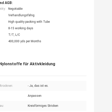
nd AGB:
ity:
Negotiable
Verhandlungsfähig
High quality packing with Tube
8-15 working days
T/T, L/C
400,000 yds per Months
Nylonstoffe für Aktivkleidung
ltrocknen:
- Ja, das ist es.
Anpassen
bau:
Kreisförmiges Stricken