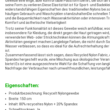
Gewebe eine enge, aber komfortable Passform bietet, die sich a
seine Form zu verlieren.Diese Elastizität ist für Sport- und Badekl
widerstandsfähigen Eigenschaften des traditionellen Nylons bei.so
häufigen Gebrauch und Waschzyklen standzuhaltenDie schnellen
und die Bequemlichkeit nach Wasseraktivitäten oder intensiven Tr
Komfort und ästhetische Vielseitigkeit
Trotz seiner Funktionalität ist dieses Gewebe weich anfühlbar, wod
insbesondere für Kleidung, die direkt gegen die Haut getragen wir
verwendeten Web- oder Stricktechniken können die Atmungskraft 
Aktivitäten geeignet machen.Langlebige Farben, die nicht durch S
Wasser verblassen, so dass es ideal für die Aufrechterhaltung de
ist.
Zusammenfassend lässt sich sagen, dass Recycled Nylon Fabric, 
Spandex hergestellt wurde, eine Mischung aus ökologischer Veran
bietet.Es ist eine ausgezeichnete Wahl für die Schaffung von lan
Nachfrage der Verbraucher nach umweltfreundlichen, leistungsfä
Eigenschaften:
Produktbezeichnung: Recycelt Nylongewebe
Breite: 150 cm
Inhalt: 80% recyceltes Nylon + 20% Spandex
Schnelltrocknen: Ja