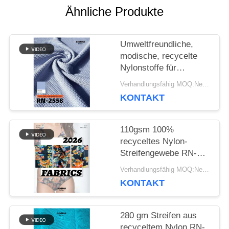
Ähnliche Produkte
NACHRICHTEN
Umweltfreundliche,
modische, recycelte
Nylonstoffe für
FÄLLE
nachhaltige Kleidung
Verhandlungsfähig MOQ:Negotiable
KONTAKT
SITEMAP
110gsm 100%
recyceltes Nylon-
PRIVACY
Streifengewebe RN-
2536
POLICY
Verhandlungsfähig MOQ:Negotiable
KONTAKT
280 gm Streifen aus
recyceltem Nylon RN-