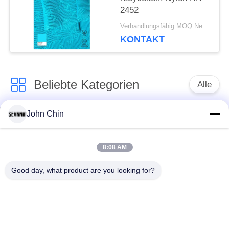
2452
Verhandlungsfähig MOQ:Negotiable
KONTAKT
Beliebte Kategorien
Alle
John Chin
Aufbereitetes
Aufbereitetes
Badebekleidungs-
Nylongewebe
Gewebe
8:08 AM
Good day, what product are you looking for?
recyceltes Polyester-
Aufbereitetes Lycra-
Gewebe
Gewebe
eco freundliches
Repreve-Gewebe