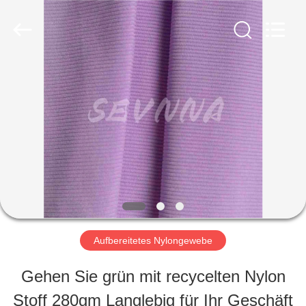
-
2026
SEVNNA
TEXTILE.
All
Rights
HAUS
Reserved.
PRODUKTE
VR
SHOW
Aufbereitetes Nylongewebe
ÜBER
Gehen Sie grün mit recycelten Nylon
UNS
Stoff 280gm Langlebig für Ihr Geschäft