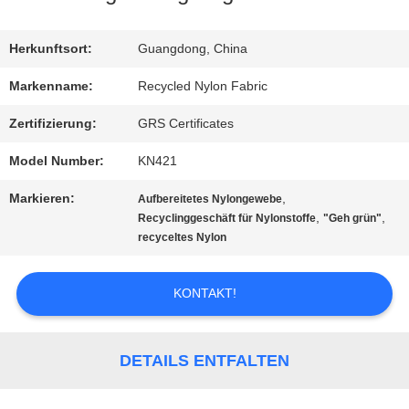
FABRIK-
Herkunftsort:
Guangdong, China
AUSFLUG
Markenname:
Recycled Nylon Fabric
Zertifizierung:
GRS Certificates
QUALITÄTSKONTROLLE
Model Number:
KN421
Markieren:
,
Aufbereitetes Nylongewebe
TRETEN
,
,
Recyclinggeschäft für Nylonstoffe
"Geh grün"
recyceltes Nylon
SIE
MIT
KONTAKT!
UNS
IN
DETAILS ENTFALTEN
VERBINDUNG