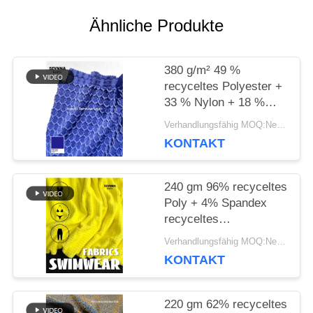
Ähnliche Produkte
NACHRICHTEN
380 g/m² 49 %
recyceltes Polyester +
FÄLLE
33 % Nylon + 18 %
Spandex recyceltes
Verhandlungsfähig MOQ:Negotiable
Polyestergewebe für
KONTAKT
SITEMAP
Rundstrick
240 gm 96% recyceltes
PRIVACY
Poly + 4% Spandex
recyceltes
POLICY
Polyestergewebe für
Verhandlungsfähig MOQ:Negotiable
Kreislaufstrick
KONTAKT
220 gm 62% recyceltes