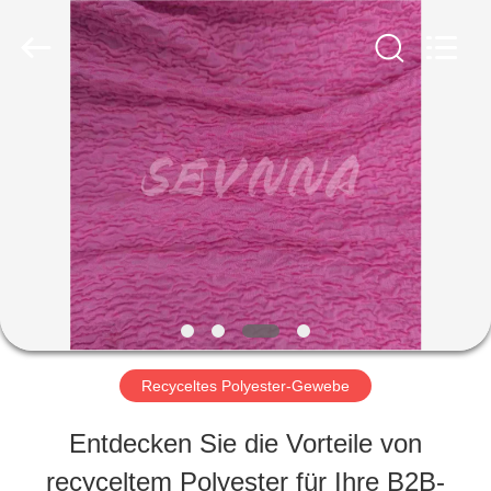
-
2026
SEVNNA
TEXTILE.
All
Rights
HAUS
Reserved.
PRODUKTE
VR
SHOW
Recyceltes Polyester-Gewebe
ÜBER
Entdecken Sie die Vorteile von
UNS
recyceltem Polyester für Ihre B2B-