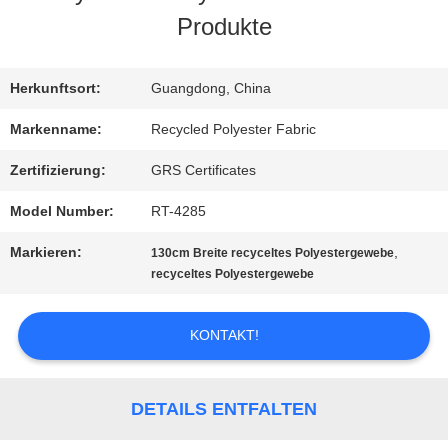
Produkte
FABRIK-
AUSFLUG
Herkunftsort:
Guangdong, China
Markenname:
Recycled Polyester Fabric
QUALITÄTSKONTROLLE
Zertifizierung:
GRS Certificates
Model Number:
RT-4285
TRETEN
Markieren:
,
130cm Breite recyceltes Polyestergewebe
SIE
recyceltes Polyestergewebe
MIT
KONTAKT!
UNS
IN
DETAILS ENTFALTEN
VERBINDUNG