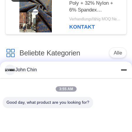
Poly + 32% Nylon +
6% Spandex
recyceltes
Verhandlungsfähig MOQ:Negotiable
Polyestergewebe für
KONTAKT
Rundstrick
Beliebte Kategorien
Alle
John Chin
Aufbereitetes
Aufbereitetes
Badebekleidungs-
Nylongewebe
Gewebe
3:55 AM
Good day, what product are you looking for?
recyceltes Polyester-
Aufbereitetes Lycra-
Gewebe
Gewebe
eco freundliches