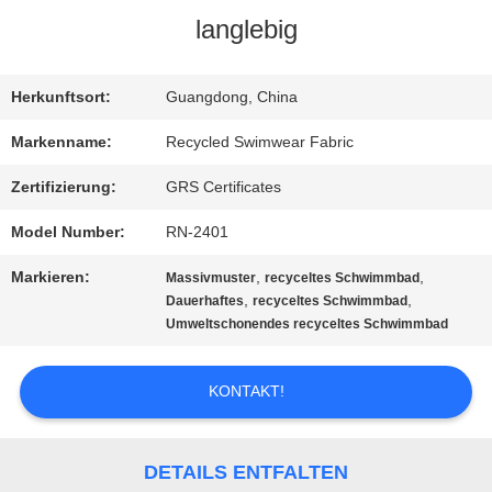
langlebig
FABRIK-
AUSFLUG
Herkunftsort:
Guangdong, China
Markenname:
Recycled Swimwear Fabric
QUALITÄTSKONTROLLE
Zertifizierung:
GRS Certificates
Model Number:
RN-2401
TRETEN
Markieren:
,
,
Massivmuster
recyceltes Schwimmbad
SIE
,
,
Dauerhaftes
recyceltes Schwimmbad
Umweltschonendes recyceltes Schwimmbad
MIT
UNS
KONTAKT!
IN
DETAILS ENTFALTEN
VERBINDUNG