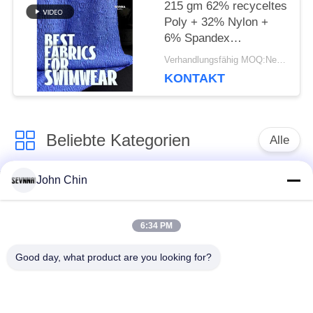
215 gm 62% recyceltes
Poly + 32% Nylon +
6% Spandex
Recyceltes
Verhandlungsfähig MOQ:Negotiable
Badebekleidungsgewebe
KONTAKT
Beliebte Kategorien
Alle
John Chin
Aufbereitetes
Aufbereitetes
Badebekleidungs-
Nylongewebe
Gewebe
6:34 PM
Good day, what product are you looking for?
recyceltes Polyester-
Aufbereitetes Lycra-
Gewebe
Gewebe