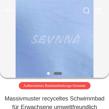
-
2026
SEVNNA
TEXTILE.
All
Rights
HAUS
Reserved.
PRODUKTE
VR
SHOW
Aufbereitetes Badebekleidungs-Gewebe
ÜBER
Massivmuster recyceltes Schwimmbad
UNS
für Erwachsene umweltfreundlich