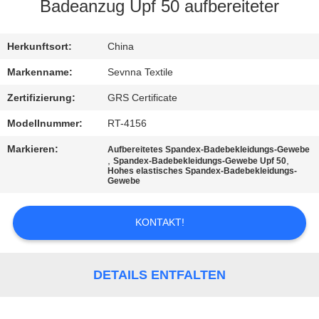
AUSFLUG
Badeanzug Upf 50 aufbereiteter
QUALITÄTSKONTROLLE
Herkunftsort:
China
Markenname:
Sevnna Textile
TRETEN
Zertifizierung:
GRS Certificate
SIE
Modellnummer:
RT-4156
MIT
Markieren:
Aufbereitetes Spandex-Badebekleidungs-Gewebe
UNS
,
,
Spandex-Badebekleidungs-Gewebe Upf 50
Hohes elastisches Spandex-Badebekleidungs-
Gewebe
IN
VERBINDUNG
KONTAKT!
NACHRICHTEN
DETAILS ENTFALTEN
FÄLLE