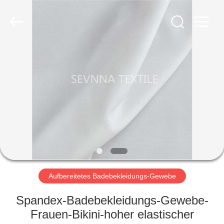
2026
SEVNNA
TEXTILE.
All
Rights
Reserved.
HAUS
PRODUKTE
VR
SHOW
ÜBER
UNS
Aufbereitetes Badebekleidungs-Gewebe
Spandex-Badebekleidungs-Gewebe-
FABRIK-
Frauen-Bikini-hoher elastischer