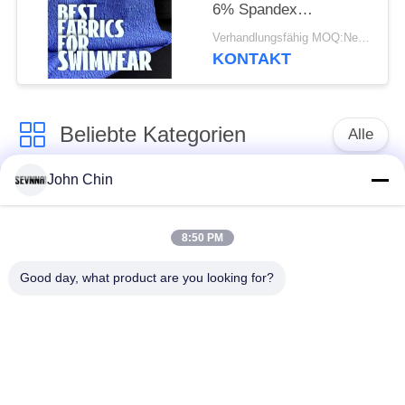
6% Spandex
Recyceltes
Verhandlungsfähig MOQ:Negotiable
Badebekleidungsgewebe
KONTAKT
Beliebte Kategorien
Alle
John Chin
Aufbereitetes
Aufbereitetes
Badebekleidungs-
Nylongewebe
Gewebe
8:50 PM
Good day, what product are you looking for?
recyceltes Polyester-
Aufbereitetes Lycra-
Gewebe
Gewebe
eco freundliches
Repreve-Gewebe
Badebekleidungsgewebe