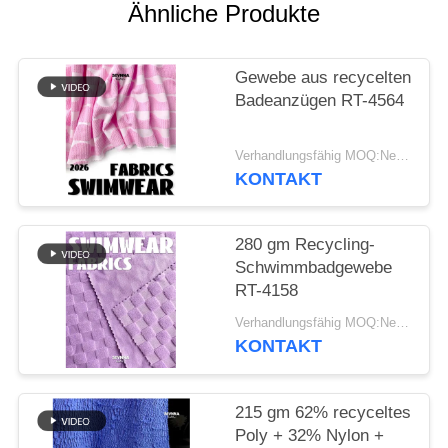
Ähnliche Produkte
SITEMAP
Gewebe aus recycelten
PRIVACY
Badeanzügen RT-4564
POLICY
Verhandlungsfähig MOQ:Negotiable
KONTAKT
280 gm Recycling-
Schwimmbadgewebe
RT-4158
Verhandlungsfähig MOQ:Negotiable
KONTAKT
215 gm 62% recyceltes
Poly + 32% Nylon +