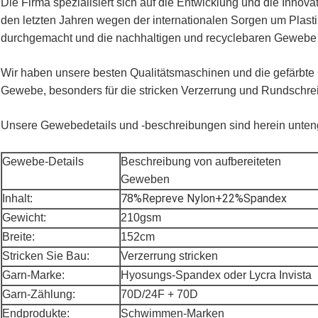
Die Firma spezialisiert sich auf die Entwicklung und die Innov
den letzten Jahren wegen der internationalen Sorgen um Pla
durchgemacht und die nachhaltigen und recyclebaren Gewebe h
Wir haben unsere besten Qualitätsmaschinen und die gefärbte C
Gewebe, besonders für die stricken Verzerrung und Rundschrei
Unsere Gewebedetails und -beschreibungen sind herein unten
Gewebe-Details
Beschreibung von aufbereiteten
Geweben
78%Repreve Nylon+22%Spandex
Inhalt:
Gewicht:
210gsm
Breite:
152cm
Stricken Sie Bau:
Verzerrung stricken
Garn-Marke:
Hyosungs-Spandex oder Lycra Invista
Garn-Zählung:
70D/24F + 70D
Endprodukte:
Schwimmen-Marken