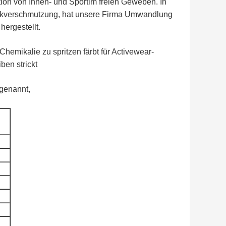
ation von Innen- und Sportim freien Geweben. In
stikverschmutzung, hat unsere Firma Umwandlung
ergestellt.
hemikalie zu spritzen färbt für Activewear-
ben strickt
genannt,