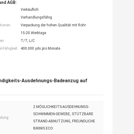
and AGB:
Verkäuflich
Verhandlungsfähig
tionen:
Verpackung der hohen Qualität mit Rohr
15-20 Werktage
en:
T/T, L/C
-Fähigkeit:
400.000 yds pro Monate
ndigkeits-Ausdehnungs-Badeanzug auf
2 MÖGLICHKEITS-AUSDEHNUNGS-
SCHWIMMEN-GEWEBE, STÜTZBARE
dung:
STRAND-ABNUTZUNG, FREUNDLICHE
BIKINIS ECO