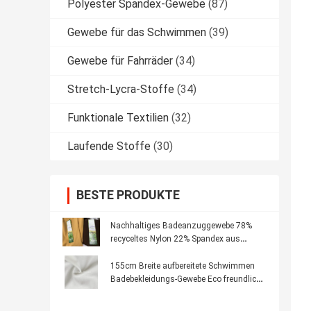
Polyester Spandex-Gewebe
(87)
Gewebe für das Schwimmen
(39)
Gewebe für Fahrräder
(34)
Stretch-Lycra-Stoffe
(34)
Funktionale Textilien
(32)
Laufende Stoffe
(30)
BESTE PRODUKTE
Nachhaltiges Badeanzuggewebe 78%
recyceltes Nylon 22% Spandex aus
recycelten Materialien
155cm Breite aufbereitete Schwimmen
Badebekleidungs-Gewebe Eco freundliche
Towellings-Bikini-Art