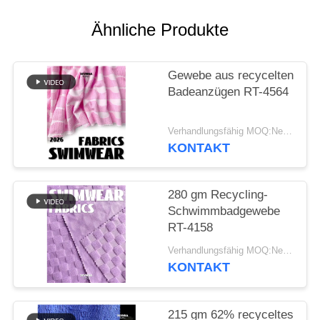
SITEMAP
Ähnliche Produkte
PRIVACY
Gewebe aus recycelten
POLICY
Badeanzügen RT-4564
Verhandlungsfähig MOQ:Negotiable
KONTAKT
280 gm Recycling-
Schwimmbadgewebe
RT-4158
Verhandlungsfähig MOQ:Negotiable
KONTAKT
215 gm 62% recyceltes