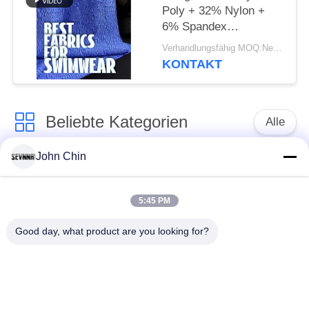
Poly + 32% Nylon +
6% Spandex
Recyceltes
Verhandlungsfähig MOQ:Negotiable
Badebekleidungsgewebe
KONTAKT
Beliebte Kategorien
Alle
John Chin
Aufbereitetes
Aufbereitetes
Badebekleidungs-
Nylongewebe
Gewebe
5:45 PM
Good day, what product are you looking for?
recyceltes Polyester-
Aufbereitetes Lycra-
Gewebe
Gewebe
eco freundliches
Repreve-Gewebe