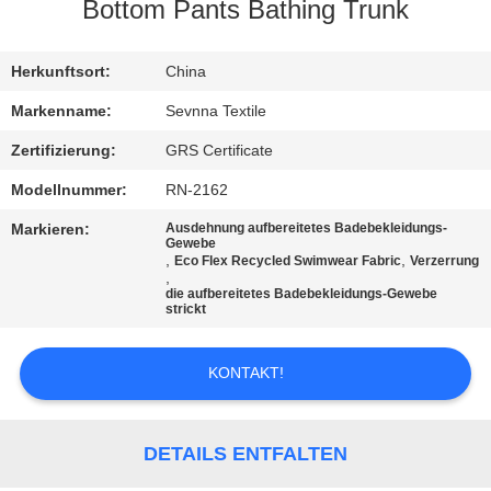
AUSFLUG
Bottom Pants Bathing Trunk
QUALITÄTSKONTROLLE
Herkunftsort:
China
Markenname:
Sevnna Textile
TRETEN
Zertifizierung:
GRS Certificate
SIE
Modellnummer:
RN-2162
MIT
Markieren:
Ausdehnung aufbereitetes Badebekleidungs-
Gewebe
UNS
,
,
Eco Flex Recycled Swimwear Fabric
Verzerrung
,
IN
die aufbereitetes Badebekleidungs-Gewebe
strickt
VERBINDUNG
KONTAKT!
NACHRICHTEN
DETAILS ENTFALTEN
FÄLLE