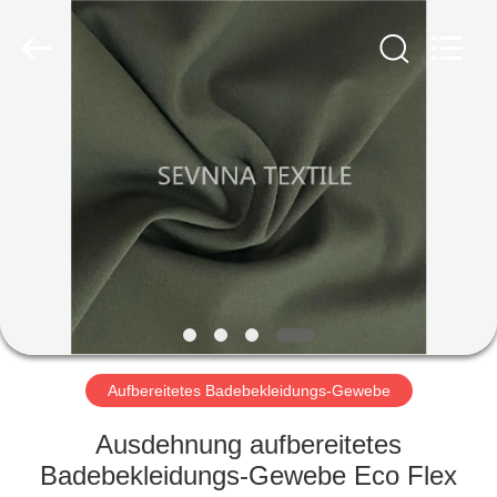
2026
SEVNNA
TEXTILE.
All
Rights
Reserved.
HAUS
PRODUKTE
VR
SHOW
ÜBER
UNS
Aufbereitetes Badebekleidungs-Gewebe
Ausdehnung aufbereitetes
FABRIK-
Badebekleidungs-Gewebe Eco Flex