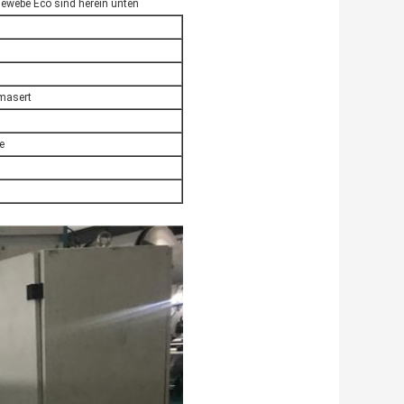
Gewebe Eco sind herein unten
masert
e