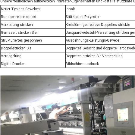
Unsere freundlichen aufbereiteten Polyester-Eigenschaften und -details stützbare 
Neuer Typ des Gewebes
Inhalt
Rundschreiben strickt
Stützbares Polyester
Verzerrung stricken
Kreisförmigesrepreve Doppeltes strickte
Gemasert stricken Sie
Jacquardwebstuhl-Verzerrung stricken ge
Strukturiertes gesponnen
Ausdehnungs-Leistungs-Gewebe
Doppel-stricken Sie
Doppeltes Gesicht und doppelte Farbgeweb
Verriegelung
Doppeltes stricken Sie Verriegelung
Digital-Drucken
Bildschirmausdruck