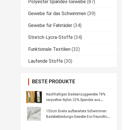
Polyester Spandex-Gewebe
(87)
Gewebe für das Schwimmen
(39)
Gewebe für Fahrräder
(34)
Stretch-Lycra-Stoffe
(34)
Funktionale Textilien
(32)
Laufende Stoffe
(30)
BESTE PRODUKTE
Nachhaltiges Badeanzuggewebe 78%
recyceltes Nylon 22% Spandex aus
recycelten Materialien
155cm Breite aufbereitete Schwimmen
Badebekleidungs-Gewebe Eco freundliche
Towellings-Bikini-Art