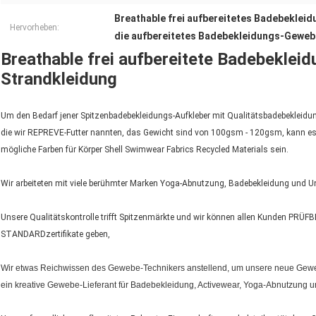
Breathable frei aufbereitetes Badebekle
Hervorheben:
die aufbereitetes Badebekleidungs-Geweb
Breathable frei aufbereitete Badebekle
Strandkleidung
Um den Bedarf jener Spitzenbadebekleidungs-Aufkleber mit Qualitätsbadebekleidungs
die wir REPREVE-Futter nannten, das Gewicht sind von 100gsm - 120gsm, kann es 
mögliche Farben für Körper Shell Swimwear Fabrics Recycled Materials sein.
Wir arbeiteten mit viele berühmter Marken Yoga-Abnutzung, Badebekleidung und Un
Unsere Qualitätskontrolle trifft Spitzenmärkte und wir können allen Kunden PR
STANDARDzertifikate geben,
Wir etwas Reichwissen des Gewebe-Technikers anstellend, um unsere neue Gewe
ein kreative Gewebe-Lieferant für Badebekleidung, Activewear, Yoga-Abnutzung u