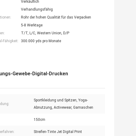
Verkäuflich
Verhandlungsfähig
tionen:
Rohr der hohen Qualität für das Verpacken
5-8 Werktage
en:
T/T, L/C, Western Union, D/P
-Fähigkeit:
300.000 yds pro Monate
idungs-Gewebe-Digital-Drucken
Sportkleidung und Spitzen, Yoga-
dung:
Abnutzung, Activewear, Gamaschen
150cm
erfahren:
Streifen-Tinte Jet Digital Print