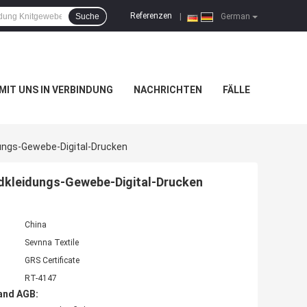
Referenzen
Suche
|
German
 MIT UNS IN VERBINDUNG
NACHRICHTEN
FÄLLE
dungs-Gewebe-Digital-Drucken
ndkleidungs-Gewebe-Digital-Drucken
China
Sevnna Textile
GRS Certificate
RT-4147
and AGB: