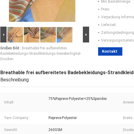
Min Bestellmenge:
Preis:
Verpackung Informa
Lieferzeit:
Zahlungsbedingung
Versorgungsmaterial
Großes Bild :
Breathable frei aufbereitetes
Kontakt
Badebekleidungs-Strandkleidungs-Gewebe-Digital-
Drucken
Breathable frei aufbereitetes Badebekleidungs-Strandkle
Beschreibung
75%Repreve Polyester+25%Spandex
Inhalt:
Anwen
Yarn Company:
Repreve-Polyester
Breite:
Gewicht:
260GSM
Druckv