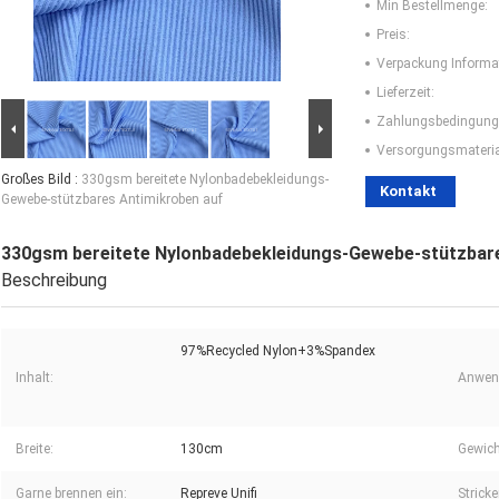
Min Bestellmenge:
Preis:
Verpackung Informa
Lieferzeit:
Zahlungsbedingung
Versorgungsmaterial
Großes Bild :
330gsm bereitete Nylonbadebekleidungs-
Kontakt
Gewebe-stützbares Antimikroben auf
330gsm bereitete Nylonbadebekleidungs-Gewebe-stützbare
Beschreibung
97%Recycled Nylon+3%Spandex
Inhalt:
Anwen
Breite:
130cm
Gewich
Garne brennen ein:
Repreve Unifi
Stricke