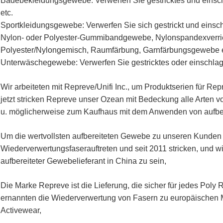
Badebekleidungsgewebe: Verwerfen Sie gestricktes und einschl
etc.
Sportkleidungsgewebe: Verwerfen Sie sich gestrickt und einsc
Nylon- oder Polyester-Gummibandgewebe, Nylonspandexverrie
Polyester/Nylongemisch, Raumfärbung, Garnfärbungsgewebe et
Unterwäschegewebe: Verwerfen Sie gestricktes oder einschlagges
Wir arbeiteten mit Repreve/Unifi Inc., um Produktserien für R
jetzt stricken Repreve unser Ozean mit Bedeckung alle Arten 
u. möglicherweise zum Kaufhaus mit dem Anwenden von aufbere
Um die wertvollsten aufbereiteten Gewebe zu unseren Kunden 
Wiederverwertungsfaserauftreten und seit 2011 stricken, und wir
aufbereiteter Gewebelieferant in China zu sein,
Die Marke Repreve ist die Lieferung, die sicher für jedes Poly
ernannten die Wiederverwertung von Fasern zu europäischen
Activewear,