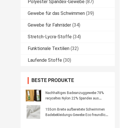
Polyester Spandex-Gewebe
(87)
Gewebe für das Schwimmen
(39)
Gewebe für Fahrräder
(34)
Stretch-Lycra-Stoffe
(34)
Funktionale Textilien
(32)
Laufende Stoffe
(30)
BESTE PRODUKTE
Nachhaltiges Badeanzuggewebe 78%
recyceltes Nylon 22% Spandex aus
recycelten Materialien
155cm Breite aufbereitete Schwimmen
Badebekleidungs-Gewebe Eco freundliche
Towellings-Bikini-Art