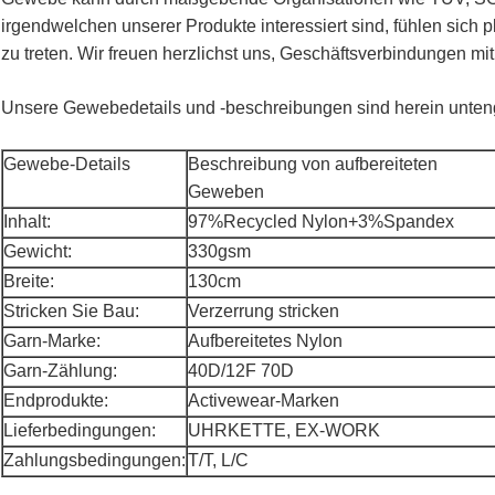
irgendwelchen unserer Produkte interessiert sind, fühlen sich pl
zu treten. Wir freuen herzlichst uns, Geschäftsverbindungen mit
Unsere Gewebedetails und -beschreibungen sind herein unten
Gewebe-Details
Beschreibung von aufbereiteten
Geweben
Inhalt:
97%Recycled Nylon+3%Spandex
Gewicht:
330gsm
Breite:
130cm
Stricken Sie Bau:
Verzerrung stricken
Garn-Marke:
Aufbereitetes Nylon
Garn-Zählung:
40D/12F 70D
Endprodukte:
Activewear-Marken
Lieferbedingungen:
UHRKETTE, EX-WORK
Zahlungsbedingungen:
T/T, L/C