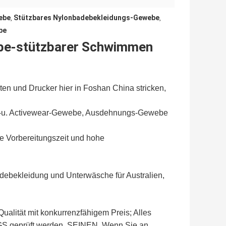
ebe
Stützbares Nylonbadebekleidungs-Gewebe
,
,
be
ebe-stützbarer Schwimmen
en und Drucker hier in Foshan China stricken,
ga-u. Activewear-Gewebe, Ausdehnungs-Gewebe
lle Vorbereitungszeit und hohe
debekleidung und Unterwäsche für Australien,
ualität mit konkurrenzfähigem Preis; Alles
S geprüft werden, SEINEN. Wenn Sie an