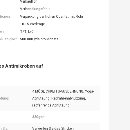
Verkäuflich
Verhandlungsfähig
tionen:
Verpackung der hohen Qualität mit Rohr
10-15 Werktage
en:
T/T, L/C
-Fähigkeit:
500.000 yds pro Monate
s Antimikroben auf
4 MÖGLICHKEITS-AUSDEHNUNG, Yoga-
dung:
Abnutzung, Radfahrenabnutzung,
radfahrende Abnutzung
t:
330gsm
n Sie:
Verwerfen Sie das Stricken