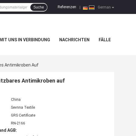
Referenzen
Suche
|
German
 MIT UNS IN VERBINDUNG
NACHRICHTEN
FÄLLE
s Antimikroben Auf
tzbares Antimikroben auf
China
Sevnna Textile
GRS Certificate
RN-2166
and AGB: