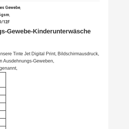
les Gewebe
,
05gsm
,
D/12F
ungs-Gewebe-Kinderunterwäsche
e Tinte Jet Digital Print, Bildschirmausdruck,
 von Ausdehnungs-Geweben,
genannt,