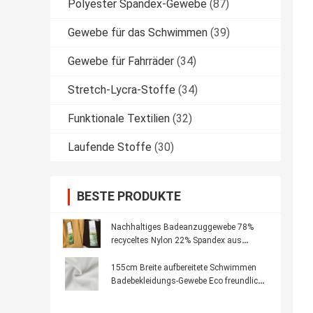
Polyester Spandex-Gewebe
(87)
Gewebe für das Schwimmen
(39)
Gewebe für Fahrräder
(34)
Stretch-Lycra-Stoffe
(34)
Funktionale Textilien
(32)
Laufende Stoffe
(30)
BESTE PRODUKTE
Nachhaltiges Badeanzuggewebe 78%
recyceltes Nylon 22% Spandex aus
recycelten Materialien
155cm Breite aufbereitete Schwimmen
Badebekleidungs-Gewebe Eco freundliche
Towellings-Bikini-Art