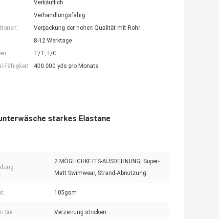
Verkäuflich
Verhandlungsfähig
tionen:
Verpackung der hohen Qualität mit Rohr
8-12 Werktage
en:
T/T, L/C
-Fähigkeit:
400.000 yds pro Monate
runterwäsche starkes Elastane
2 MÖGLICHKEITS-AUSDEHNUNG, Super-
dung:
Matt Swimwear, Strand-Abnutzung
t:
105gsm
n Sie:
Verzerrung stricken