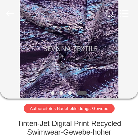
2026
SEVNNA
TEXTILE.
All
Rights
Reserved.
HAUS
PRODUKTE
VR
SHOW
ÜBER
UNS
Aufbereitetes Badebekleidungs-Gewebe
Tinten-Jet Digital Print Recycled
FABRIK-
Swimwear-Gewebe-hoher