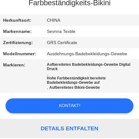
AUSFLUG
Farbbeständigkeits-Bikini
QUALITÄTSKONTROLLE
Herkunftsort:
CHINA
Markenname:
Sevnna Textile
TRETEN
Zertifizierung:
GRS Certificate
SIE
Modellnummer:
Ausdehnungs-Badebekleidungs-Gewebe
MIT
Markieren:
Aufbereitetes Badebekleidungs-Gewebe Digital
Druck
UNS
,
Hohe Farbbeständigkeit bereitete
IN
Badebekleidungs-Gewebe auf
,
Aufbereitetes Bikini-Gewebe
VERBINDUNG
KONTAKT!
NACHRICHTEN
DETAILS ENTFALTEN
FÄLLE