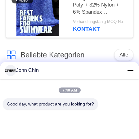
Poly + 32% Nylon +
6% Spandex
Recyceltes
Verhandlungsfähig MOQ:Negotiable
Badebekleidungsgewebe
KONTAKT
Beliebte Kategorien
Alle
John Chin
Aufbereitetes
Aufbereitetes
Badebekleidungs-
Nylongewebe
Gewebe
7:40 AM
Good day, what product are you looking for?
recyceltes Polyester-
Aufbereitetes Lycra-
Gewebe
Gewebe
eco freundliches
Repreve-Gewebe