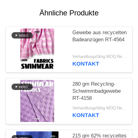
SITEMAP
Ähnliche Produkte
PRIVACY
Gewebe aus recycelten
POLICY
Badeanzügen RT-4564
Verhandlungsfähig MOQ:Negotiable
KONTAKT
280 gm Recycling-
Schwimmbadgewebe
RT-4158
Verhandlungsfähig MOQ:Negotiable
KONTAKT
215 gm 62% recyceltes