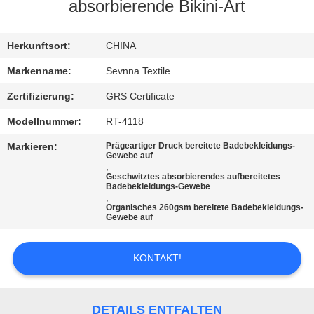
AUSFLUG
absorbierende Bikini-Art
QUALITÄTSKONTROLLE
Herkunftsort:
CHINA
Markenname:
Sevnna Textile
TRETEN
Zertifizierung:
GRS Certificate
SIE
Modellnummer:
RT-4118
MIT
Markieren:
Prägeartiger Druck bereitete Badebekleidungs-
Gewebe auf
UNS
,
Geschwitztes absorbierendes aufbereitetes
IN
Badebekleidungs-Gewebe
,
VERBINDUNG
Organisches 260gsm bereitete Badebekleidungs-
Gewebe auf
NACHRICHTEN
KONTAKT!
FÄLLE
DETAILS ENTFALTEN