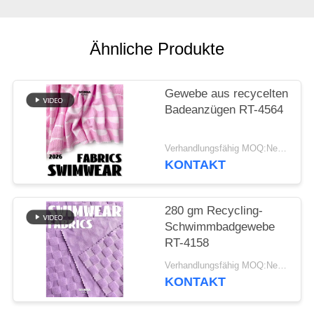
SITEMAP
Ähnliche Produkte
PRIVACY
POLICY
Gewebe aus recycelten
Badeanzügen RT-4564
Verhandlungsfähig MOQ:Negotiable
KONTAKT
280 gm Recycling-
Schwimmbadgewebe
RT-4158
Verhandlungsfähig MOQ:Negotiable
KONTAKT