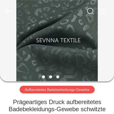
2026
SEVNNA
TEXTILE.
All
Rights
Reserved.
HAUS
PRODUKTE
VR
SHOW
ÜBER
UNS
Aufbereitetes Badebekleidungs-Gewebe
Prägeartiges Druck aufbereitetes
FABRIK-
Badebekleidungs-Gewebe schwitzte