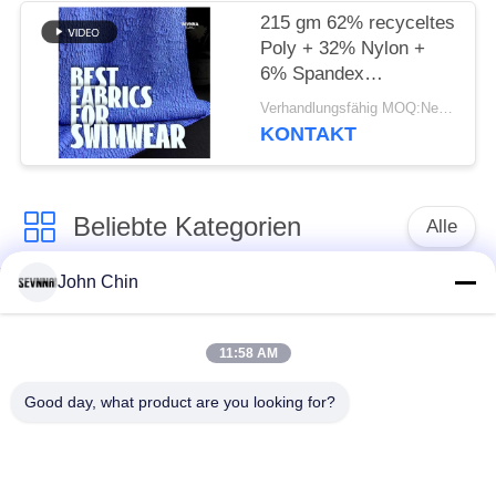
215 gm 62% recyceltes
Poly + 32% Nylon +
6% Spandex
Recyceltes
Verhandlungsfähig MOQ:Negotiable
Badebekleidungsgewebe
KONTAKT
Beliebte Kategorien
Alle
John Chin
Aufbereitetes
Aufbereitetes
Badebekleidungs-
Nylongewebe
Gewebe
11:58 AM
Good day, what product are you looking for?
recyceltes Polyester-
Aufbereitetes Lycra-
Gewebe
Gewebe