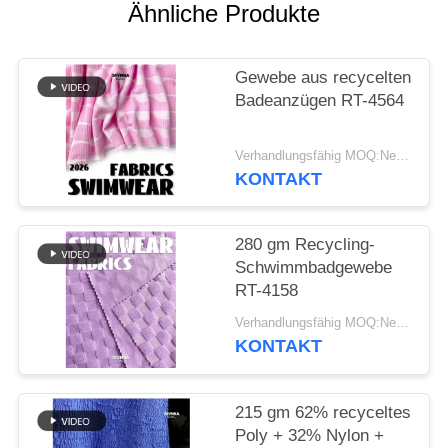
Ähnliche Produkte
SITEMAP
Gewebe aus recycelten
PRIVACY
Badeanzügen RT-4564
POLICY
Verhandlungsfähig MOQ:Negotiable
KONTAKT
280 gm Recycling-
Schwimmbadgewebe
RT-4158
Verhandlungsfähig MOQ:Negotiable
KONTAKT
215 gm 62% recyceltes
Poly + 32% Nylon +