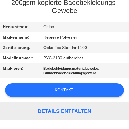
AUSFLUG
200gsm kopierte Badebekleidungs-
Gewebe
QUALITÄTSKONTROLLE
Herkunftsort:
China
TRETEN
Markenname:
Repreve Polyester
SIE
Zertifizierung:
Oeko-Tex Standard 100
MIT
Modellnummer:
PYC-2130 aufbereitet
UNS
Markieren:
,
Badebekleidungsmaterialgewebe
Blumenbadebekleidungsgewebe
IN
VERBINDUNG
KONTAKT!
NACHRICHTEN
DETAILS ENTFALTEN
FÄLLE