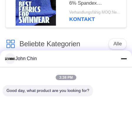
6% Spandex
Recyceltes
Verhandlungsfähig MOQ:Negotiable
Badebekleidungsgewebe
KONTAKT
Beliebte Kategorien
Alle
John Chin
Aufbereitetes
Aufbereitetes
Badebekleidungs-
Nylongewebe
Gewebe
3:38 PM
Good day, what product are you looking for?
recyceltes Polyester-
Aufbereitetes Lycra-
Gewebe
Gewebe
eco freundliches
Repreve-Gewebe
Badebekleidungsgewebe