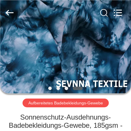
2026
SEVNNA
TEXTILE.
All
Rights
Reserved.
HAUS
PRODUKTE
VR
SHOW
ÜBER
UNS
Aufbereitetes Badebekleidungs-Gewebe
Sonnenschutz-Ausdehnungs-
FABRIK-
Badebekleidungs-Gewebe, 185gsm -