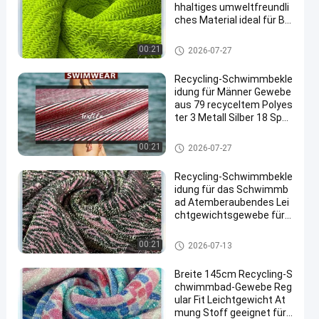
hhaltiges umweltfreundli
ches Material ideal für Ba
dekleidung und Strandakt
ivität Kleidung
Aufbereitetes Badebekleidung
00:21
2026-07-27
s-Gewebe
Recycling-Schwimmbekle
idung für Männer Gewebe
aus 79 recyceltem Polyes
ter 3 Metall Silber 18 Spa
ndex Ideal für eine nachh
altige Schwimmbekleidun
Aufbereitetes Badebekleidung
00:21
2026-07-27
gsproduktion
s-Gewebe
Recycling-Schwimmbekle
idung für das Schwimmb
ad Atemberaubendes Lei
chtgewichtsgewebe für
Schwimmbekleidung und
Sportbekleidung für Wass
Aufbereitetes Badebekleidung
00:21
2026-07-13
ersport
s-Gewebe
Breite 145cm Recycling-S
chwimmbad-Gewebe Reg
ular Fit Leichtgewicht At
mung Stoff geeignet für