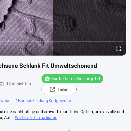
chsene Schlank Fit Umweltschonend
Kontaktieren Sie uns jetzt
12 Ansichten
Teilen
ewebe
#
Badebekleidung Knitgewebe
eine nachhaltige und umweltfreundliche Option, um stilvolle und
, Abf...
Weitere Informationen