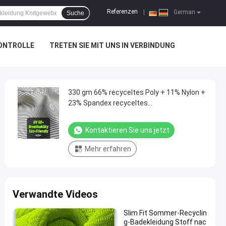
Referenzen
|
German
Suche
ONTROLLE
TRETEN SIE MIT UNS IN VERBINDUNG
330 gm 66% recyceltes Poly + 11% Nylon +
23% Spandex recyceltes
Badebekleidungsgewebe für Strand, Pool
Kontaktieren Sie uns jetzt
Mehr erfahren
Verwandte Videos
Slim Fit Sommer-Recyclin
g-Badekleidung Stoff nac