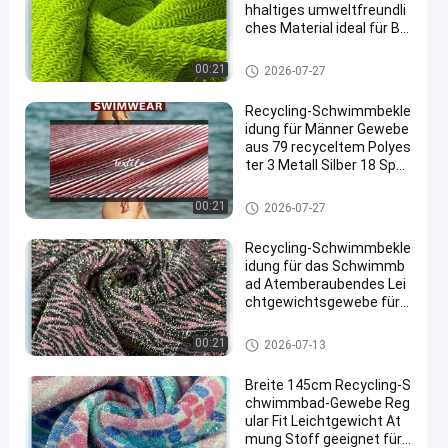
hhaltiges umweltfreundli
ches Material ideal für Ba
dekleidung und Strandakt
ivität Kleidung
Aufbereitetes Badebekleidung
00:21
2026-07-27
s-Gewebe
Recycling-Schwimmbekle
idung für Männer Gewebe
aus 79 recyceltem Polyes
ter 3 Metall Silber 18 Spa
ndex Ideal für eine nachh
altige Schwimmbekleidun
Aufbereitetes Badebekleidung
00:21
2026-07-27
gsproduktion
s-Gewebe
Recycling-Schwimmbekle
idung für das Schwimmb
ad Atemberaubendes Lei
chtgewichtsgewebe für
Schwimmbekleidung und
Sportbekleidung für Wass
Aufbereitetes Badebekleidung
00:21
2026-07-13
ersport
s-Gewebe
Breite 145cm Recycling-S
chwimmbad-Gewebe Reg
ular Fit Leichtgewicht At
mung Stoff geeignet für