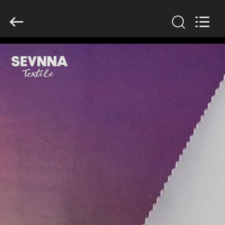
2026
SEVNNA
TEXTILE.
All
Rights
Reserved.
HAUS
PRODUKTE
VR
SHOW
ÜBER
UNS
FABRIK-