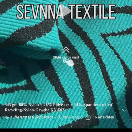
AUSFLUG
QUALITÄTSKONTROLLE
TRETEN
SIE
MIT
UNS
IN
VERBINDUNG
NACHRICHTEN
345 gm 60% Nylon + 26% Polyester + 14% Spandexstreifen
Recycling-Nylon-Gewebe KN-502
Aufbereitetes Nylongewebe
2026-07-29
16 Ansichten
FÄLLE