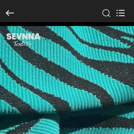
2026
SEVNNA
TEXTILE.
All
Rights
Reserved.
HAUS
PRODUKTE
VR
SHOW
ÜBER
UNS
FABRIK-