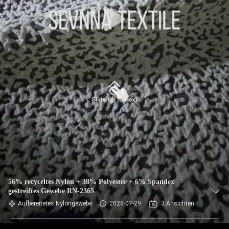
AUSFLUG
QUALITÄTSKONTROLLE
TRETEN
SIE
MIT
UNS
IN
VERBINDUNG
NACHRICHTEN
56% recyceltes Nylon + 38% Polyester + 6% Spandex
gestreiftes Gewebe RN-2365
Aufbereitetes Nylongewebe
2026-07-29
3 Ansichten
FÄLLE