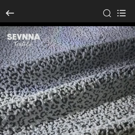
2026
SEVNNA
TEXTILE.
All
Rights
Reserved.
HAUS
PRODUKTE
VR
SHOW
ÜBER
UNS
FABRIK-