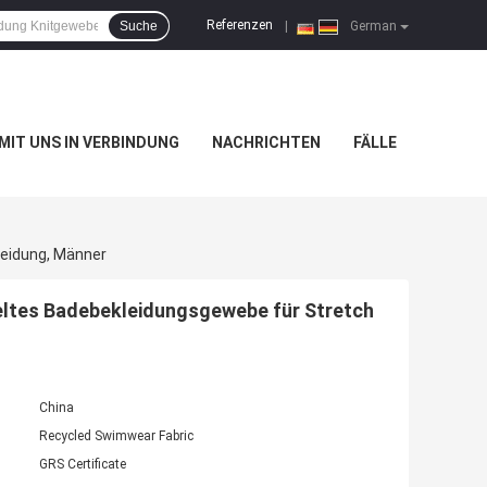
Referenzen
Suche
|
German
 MIT UNS IN VERBINDUNG
NACHRICHTEN
FÄLLE
leidung, Männer
eltes Badebekleidungsgewebe für Stretch
China
Recycled Swimwear Fabric
GRS Certificate