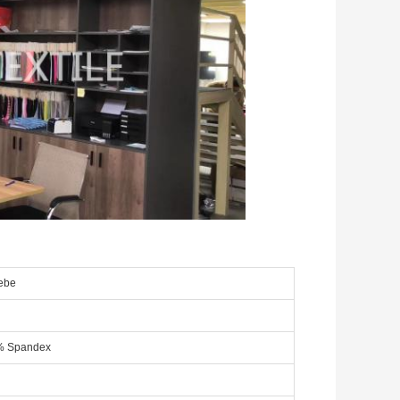
ebe
8% Spandex