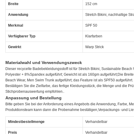
Breite
152 cm
Anwendung
Stretch Bikini, nachhaltige 
Merkmal
SPF 50
Verfügbarer Typ
Klarfarben
Gewirkt
Warp Strick
Materialwahl und Verwendungszweck
Dieser recycelte Badebekleidungsstoff ist für Stretch Bikini, Sustainable Beac
Polyester + 8%Spandex aufgeführt; Gewicht ist als 160gm aufgeführt;Die Breite 
Beach Wear, Men Swim Trunk aufgeführt; das Feature ist als SPF50 aufgeführt.
Bestätigen Sie die Zielfarbe, das fertige Kleidungsstück, die Menge und die
Stichprobenauswertung empfohlen..
Anpassung und Bestellung
Bitte geben Sie bei der Anforderung eines Angebots die Anwendung, Farbe, M
Produktionsteam kann dann die Probenahme bestätigen,Verpackungs- und Liefer
Mindestbestellmenge
Verhandelbar
Preis
Verhandelbar