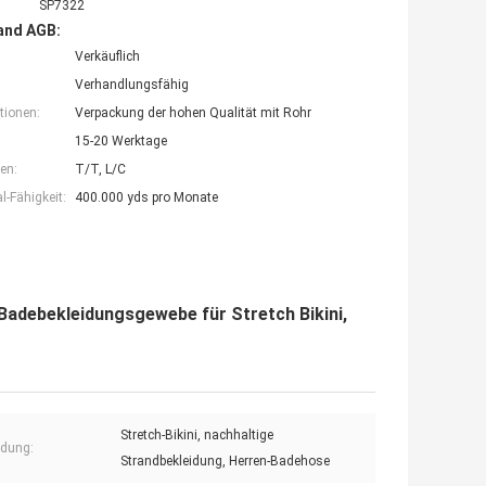
SP7322
and AGB:
Verkäuflich
Verhandlungsfähig
tionen:
Verpackung der hohen Qualität mit Rohr
15-20 Werktage
en:
T/T, L/C
-Fähigkeit:
400.000 yds pro Monate
Badebekleidungsgewebe für Stretch Bikini,
Stretch-Bikini, nachhaltige
dung:
Strandbekleidung, Herren-Badehose