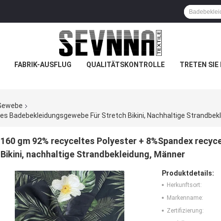
FABRIK-AUSFLUG
QUALITÄTSKONTROLLE
TRETEN SIE
-Gewebe
s Badebekleidungsgewebe Für Stretch Bikini, Nachhaltige Strandbek
160 gm 92% recyceltes Polyester + 8%Spandex recyc
Bikini, nachhaltige Strandbekleidung, Männer
Produktdetails:
Herkunftsort:
Markenname:
Zertifizierung: