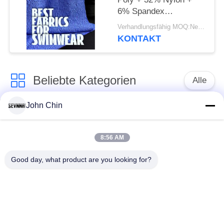
6% Spandex
Recyceltes
Verhandlungsfähig MOQ:Negotiable
Badebekleidungsgewebe
KONTAKT
Beliebte Kategorien
Alle
John Chin
Aufbereitetes
Aufbereitetes
Badebekleidungs-
Nylongewebe
Gewebe
8:56 AM
Good day, what product are you looking for?
recyceltes Polyester-
Aufbereitetes Lycra-
Gewebe
Gewebe
eco freundliches
Repreve-Gewebe
Badebekleidungsgewebe