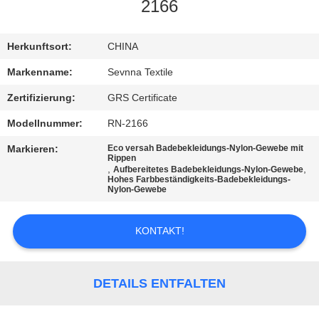
AUSFLUG
2166
QUALITÄTSKONTROLLE
Herkunftsort:
CHINA
Markenname:
Sevnna Textile
TRETEN
Zertifizierung:
GRS Certificate
SIE
Modellnummer:
RN-2166
MIT
Markieren:
Eco versah Badebekleidungs-Nylon-Gewebe mit
Rippen
UNS
,
,
Aufbereitetes Badebekleidungs-Nylon-Gewebe
Hohes Farbbeständigkeits-Badebekleidungs-
IN
Nylon-Gewebe
VERBINDUNG
KONTAKT!
NACHRICHTEN
DETAILS ENTFALTEN
FÄLLE