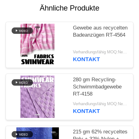
Ähnliche Produkte
SITEMAP
Gewebe aus recycelten
PRIVACY
Badeanzügen RT-4564
POLICY
Verhandlungsfähig MOQ:Negotiable
KONTAKT
280 gm Recycling-
Schwimmbadgewebe
RT-4158
Verhandlungsfähig MOQ:Negotiable
KONTAKT
215 gm 62% recyceltes
Poly + 32% Nylon +