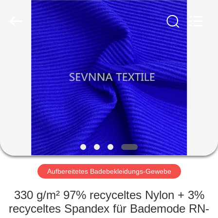
2026
SEVNNA
TEXTILE.
All
Rights
Reserved.
HAUS
PRODUKTE
VR
SHOW
ÜBER
UNS
Aufbereitetes Badebekleidungs-Gewebe
330 g/m² 97% recyceltes Nylon + 3%
FABRIK-
recyceltes Spandex für Bademode RN-