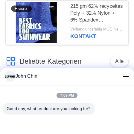
215 gm 62% recyceltes
Poly + 32% Nylon +
6% Spandex
Recyceltes
Verhandlungsfähig MOQ:Negotiable
Badebekleidungsgewebe
KONTAKT
Beliebte Kategorien
Alle
John Chin
Aufbereitetes
Aufbereitetes
Badebekleidungs-
Nylongewebe
Gewebe
7:09 PM
Good day, what product are you looking for?
recyceltes Polyester-
Aufbereitetes Lycra-
Gewebe
Gewebe