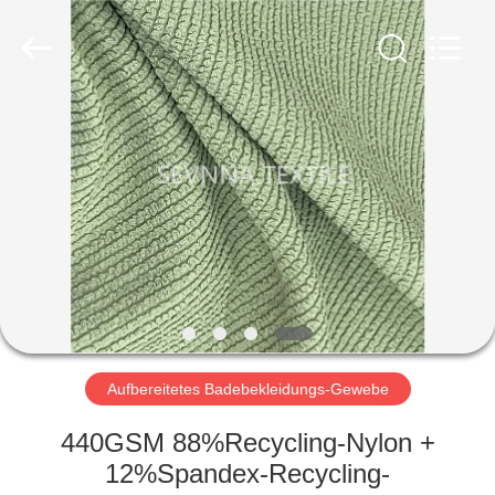
2026
SEVNNA
TEXTILE.
All
Rights
Reserved.
HAUS
PRODUKTE
VR
SHOW
ÜBER
UNS
Aufbereitetes Badebekleidungs-Gewebe
440GSM 88%Recycling-Nylon +
FABRIK-
12%Spandex-Recycling-