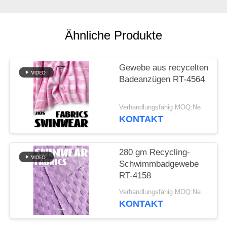
SITEMAP
Ähnliche Produkte
PRIVACY
POLICY
Gewebe aus recycelten
Badeanzügen RT-4564
Verhandlungsfähig MOQ:Negotiable
KONTAKT
280 gm Recycling-
Schwimmbadgewebe
RT-4158
Verhandlungsfähig MOQ:Negotiable
KONTAKT