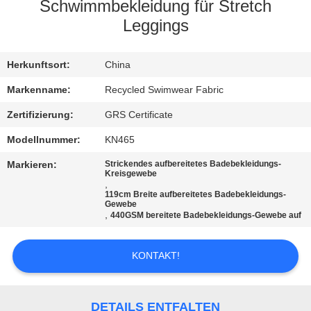
AUSFLUG
Schwimmbekleidung für Stretch
Leggings
QUALITÄTSKONTROLLE
Herkunftsort:
China
TRETEN
Markenname:
Recycled Swimwear Fabric
SIE
Zertifizierung:
GRS Certificate
MIT
Modellnummer:
KN465
UNS
Markieren:
Strickendes aufbereitetes Badebekleidungs-
Kreisgewebe
IN
,
119cm Breite aufbereitetes Badebekleidungs-
VERBINDUNG
Gewebe
,
440GSM bereitete Badebekleidungs-Gewebe auf
NACHRICHTEN
KONTAKT!
FÄLLE
DETAILS ENTFALTEN