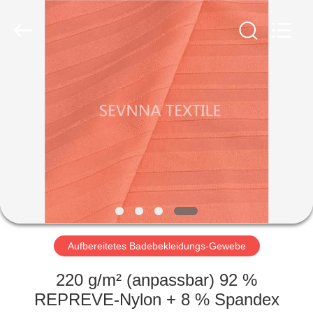
2026
SEVNNA
TEXTILE.
All
Rights
Reserved.
HAUS
PRODUKTE
VR
SHOW
ÜBER
UNS
Aufbereitetes Badebekleidungs-Gewebe
220 g/m² (anpassbar) 92 %
FABRIK-
REPREVE-Nylon + 8 % Spandex