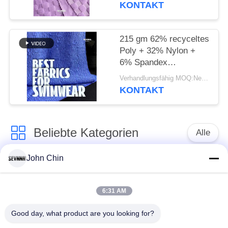
KONTAKT
215 gm 62% recyceltes
Poly + 32% Nylon +
6% Spandex
Recyceltes
Verhandlungsfähig MOQ:Negotiable
Badebekleidungsgewebe
KONTAKT
Beliebte Kategorien
Alle
John Chin
Aufbereitetes
Aufbereitetes
Badebekleidungs-
Nylongewebe
Gewebe
6:31 AM
Good day, what product are you looking for?
recyceltes Polyester-
Aufbereitetes Lycra-