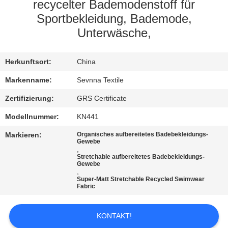
AUSFLUG
recycelter Bademodenstoff für
Sportbekleidung, Bademode,
Unterwäsche,
QUALITÄTSKONTROLLE
Herkunftsort:
China
TRETEN
Markenname:
Sevnna Textile
SIE
MIT
Zertifizierung:
GRS Certificate
UNS
Modellnummer:
KN441
IN
Markieren:
Organisches aufbereitetes Badebekleidungs-
Gewebe
VERBINDUNG
,
Stretchable aufbereitetes Badebekleidungs-
Gewebe
,
Super-Matt Stretchable Recycled Swimwear
NACHRICHTEN
Fabric
FÄLLE
KONTAKT!