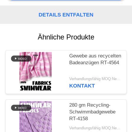
SITEMAP
DETAILS ENTFALTEN
PRIVACY
Ähnliche Produkte
POLICY
Gewebe aus recycelten
Badeanzügen RT-4564
Verhandlungsfähig MOQ:Negotiable
KONTAKT
280 gm Recycling-
Schwimmbadgewebe
RT-4158
Verhandlungsfähig MOQ:Negotiable