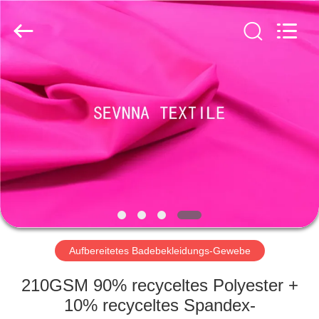
2026
SEVNNA
TEXTILE.
All
Rights
Reserved.
HAUS
PRODUKTE
VR
SHOW
ÜBER
UNS
Aufbereitetes Badebekleidungs-Gewebe
210GSM 90% recyceltes Polyester +
FABRIK-
10% recyceltes Spandex-