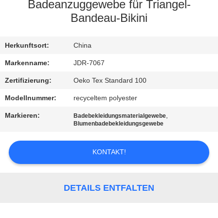
AUSFLUG
Badeanzuggewebe für Triangel-
Bandeau-Bikini
QUALITÄTSKONTROLLE
Herkunftsort:
China
TRETEN
Markenname:
JDR-7067
SIE
Zertifizierung:
Oeko Tex Standard 100
MIT
Modellnummer:
recyceltem polyester
UNS
Markieren:
,
Badebekleidungsmaterialgewebe
Blumenbadebekleidungsgewebe
IN
VERBINDUNG
KONTAKT!
NACHRICHTEN
DETAILS ENTFALTEN
FÄLLE