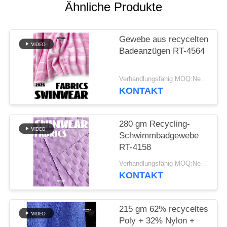
Ähnliche Produkte
SITEMAP
Gewebe aus recycelten
PRIVACY
Badeanzügen RT-4564
POLICY
Verhandlungsfähig MOQ:Negotiable
KONTAKT
280 gm Recycling-
Schwimmbadgewebe
RT-4158
Verhandlungsfähig MOQ:Negotiable
KONTAKT
215 gm 62% recyceltes
Poly + 32% Nylon +