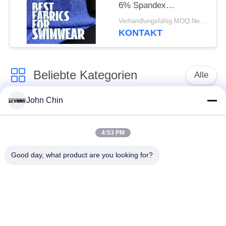
6% Spandex
Recyceltes
Verhandlungsfähig MOQ:Negotiable
Badebekleidungsgewebe
KONTAKT
Beliebte Kategorien
Alle
John Chin
Aufbereitetes
Aufbereitetes
Badebekleidungs-
Nylongewebe
Gewebe
4:53 PM
Good day, what product are you looking for?
recyceltes Polyester-
Aufbereitetes Lycra-
Gewebe
Gewebe
eco freundliches
Repreve-Gewebe
Badebekleidungsgewebe