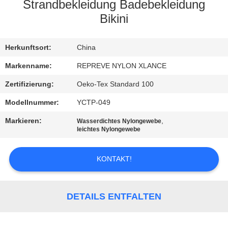
AUSFLUG
Strandbekleidung Badebekleidung
Bikini
QUALITÄTSKONTROLLE
Herkunftsort:
China
TRETEN
Markenname:
REPREVE NYLON XLANCE
SIE
Zertifizierung:
Oeko-Tex Standard 100
MIT
Modellnummer:
YCTP-049
UNS
Markieren:
,
Wasserdichtes Nylongewebe
leichtes Nylongewebe
IN
VERBINDUNG
KONTAKT!
NACHRICHTEN
DETAILS ENTFALTEN
FÄLLE