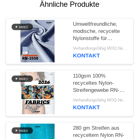
Ähnliche Produkte
SITEMAP
Umweltfreundliche,
PRIVACY
modische, recycelte
Nylonstoffe für
POLICY
nachhaltige Kleidung
Verhandlungsfähig MOQ:Negotiable
KONTAKT
110gsm 100%
recyceltes Nylon-
Streifengewebe RN-
2536
Verhandlungsfähig MOQ:Negotiable
KONTAKT
280 gm Streifen aus
recyceltem Nylon RN-