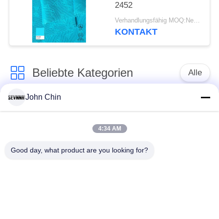
2452
Verhandlungsfähig MOQ:Negotiable
KONTAKT
Beliebte Kategorien
Alle
John Chin
Aufbereitetes
Aufbereitetes
Badebekleidungs-
Nylongewebe
Gewebe
4:34 AM
Good day, what product are you looking for?
recyceltes Polyester-
Aufbereitetes Lycra-
Gewebe
Gewebe
eco freundliches
Repreve-Gewebe
Badebekleidungsgewebe