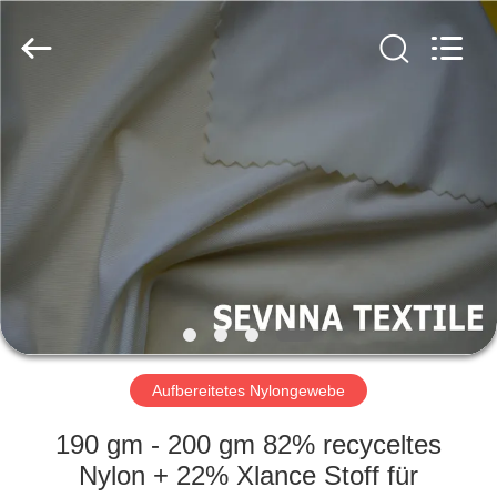
2026
SEVNNA
TEXTILE.
All
Rights
Reserved.
HAUS
PRODUKTE
VR
SHOW
ÜBER
UNS
Aufbereitetes Nylongewebe
190 gm - 200 gm 82% recyceltes
FABRIK-
Nylon + 22% Xlance Stoff für